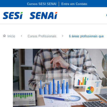
Cursos SESI SENAI
Entre em Contato
s
home
Início
keyboard_arrow_right
Cursos Profissionais
keyboard_arrow_right
6 áreas profissionais que