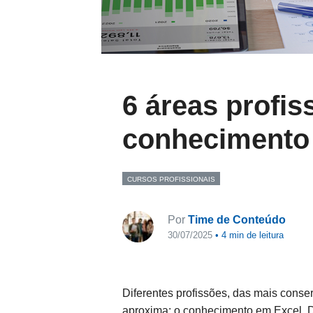
6 áreas profis
conhecimento
CURSOS PROFISSIONAIS
Por
Time de Conteúdo
30/07/2025
•
4
min de leitura
Diferentes profissões, das mais cons
aproxima: o conhecimento em Excel.
D