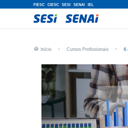
FIESC
CIESC
SESI
SENAI
IEL
home
Início
Cursos Profissionais
6
keyboard_arrow_right
keyboard_arrow_right