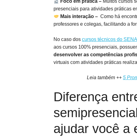
Foco em prática –
Muitos cursos s
presenciais para atividades práticas e
Mais interação –
Como há encontro
professores e colegas, facilitando a f
No caso dos
cursos técnicos do SEN
aos cursos 100% presenciais, possuem
desenvolver as competências profi
virtuais com atividades práticas realiz
Leia também ++
5 Pro
Diferença ent
semipresencial
ajudar você a 