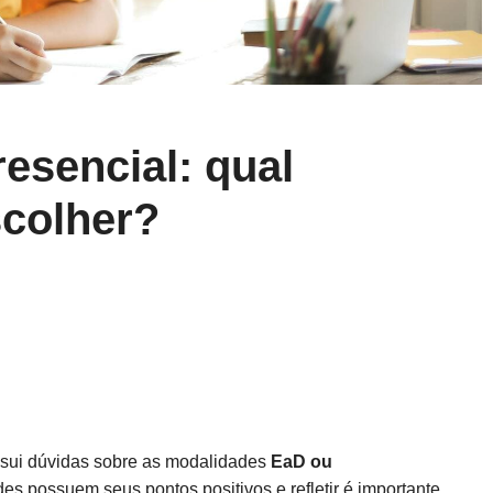
esencial: qual
colher?
ssui dúvidas sobre as modalidades
EaD ou
s possuem seus pontos positivos e refletir é importante