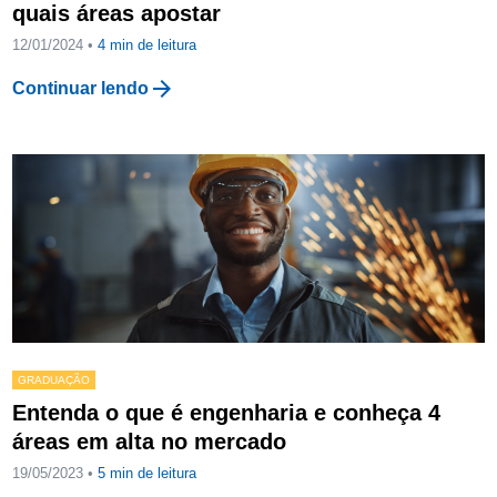
quais áreas apostar
12/01/2024 •
4
min de leitura
arrow_forward
Continuar lendo
GRADUAÇÃO
Entenda o que é engenharia e conheça 4
áreas em alta no mercado
19/05/2023 •
5
min de leitura