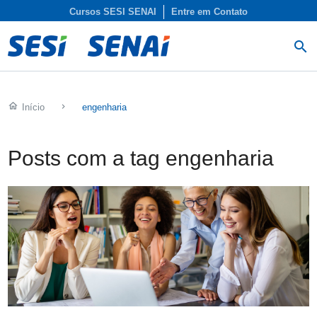
Cursos SESI SENAI
Entre em Contato
search
home
Início
keyboard_arrow_right
engenharia
Posts com a tag engenharia