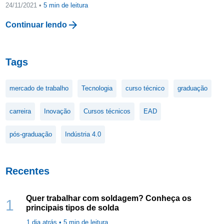
24/11/2021 •
5
min de leitura
arrow_forward
Continuar lendo
Tags
mercado de trabalho
Tecnologia
curso técnico
graduação
carreira
Inovação
Cursos técnicos
EAD
pós-graduação
Indústria 4.0
Recentes
Quer trabalhar com soldagem? Conheça os
1
principais tipos de solda
1 dia atrás •
5
min de leitura