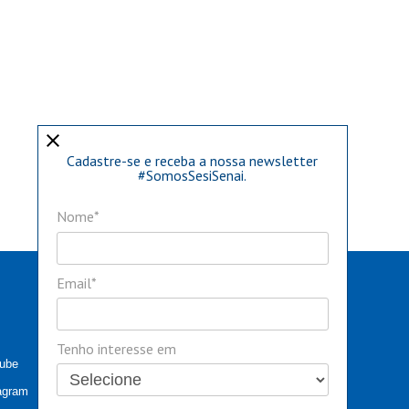
close
Cadastre-se e receba a nossa newsletter
#SomosSesiSenai.
Nome*
Email*
Tenho interesse em
tube
agram