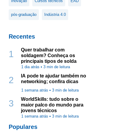
Inovação
Cursos técnicos
EAD
pós-graduação
Indústria 4.0
Recentes
Quer trabalhar com
1
soldagem? Conheça os
principais tipos de solda
1 dia atrás •
3
min de leitura
IA pode te ajudar também no
2
networking; confira dicas
1 semana atrás •
3
min de leitura
WorldSkills: tudo sobre o
3
maior palco do mundo para
jovens técnicos
1 semana atrás •
3
min de leitura
Populares