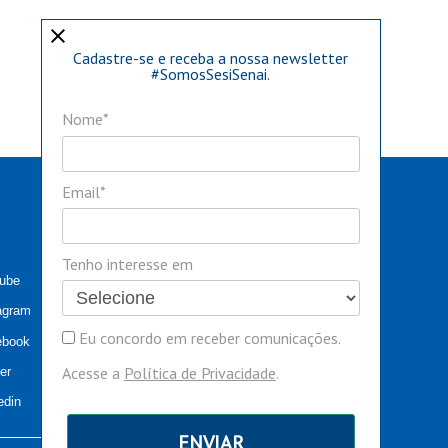
close
Cadastre-se e receba a nossa newsletter
#SomosSesiSenai.
Nome*
Email*
Tenho interesse em
tube
agram
Eu concordo em receber comunicações.
ebook
Acesse a
Política de Privacidade
.
ter
edin
ENVIAR