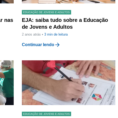
EDUCAÇÃO DE JOVENS E ADULTOS
ar nas
EJA: saiba tudo sobre a Educação
de Jovens e Adultos
2 anos atrás •
3
min de leitura
arrow_forward
Continuar lendo
EDUCAÇÃO DE JOVENS E ADULTOS