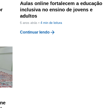
Aulas online fortalecem a educação
or
inclusiva no ensino de jovens e
adultos
6 anos atrás •
4
min de leitura
arrow_forward
Continuar lendo
une