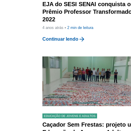
EJA do SESI SENAI conquista o
Prêmio Professor Transformad
2022
4 anos atrás •
2
min de leitura
arrow_forward
Continuar lendo
EDUCAÇÃO DE JOVENS E ADULTOS
Caçador Sem Frestas: projeto 