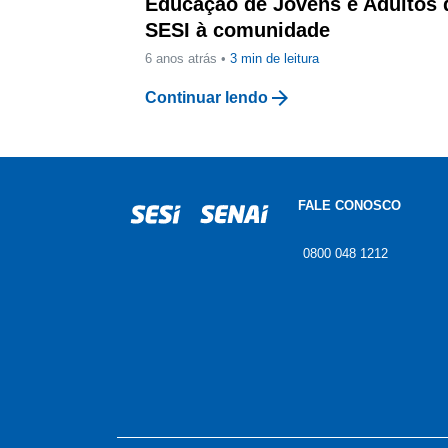
Educação de Jovens e Adultos 
SESI à comunidade
6 anos atrás •
3
min de leitura
arrow_forward
Continuar lendo
FALE CONOSCO
0800 048 1212