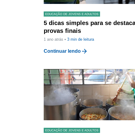
EDUCAÇÃO DE JOVENS E ADULTOS
5 dicas simples para se destac
provas finais
1 ano atrás •
3
min de leitura
arrow_forward
Continuar lendo
EDUCAÇÃO DE JOVENS E ADULTOS