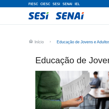
FIESC
CIESC
SESI
SENAI
IEL
home
Início
Educação de Jovens e Adulto
keyboard_arrow_right
Educação de Joven