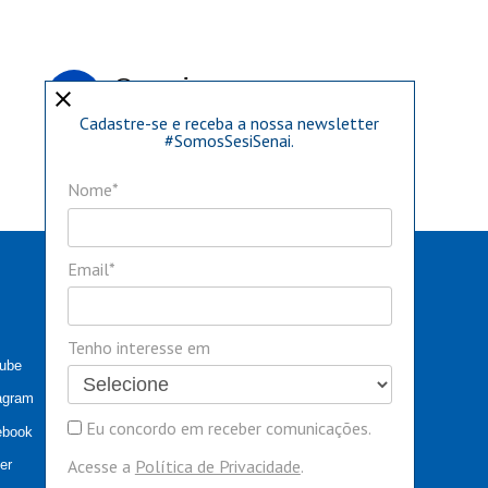
@senai.sc
close
Aqui você constrói o seu mundo
Cadastre-se e receba a nossa newsletter
#SomosSesiSenai.
@sesi.sc
Nome*
Aqui você constrói o seu mundo
Email*
Tenho interesse em
tube
agram
Eu concordo em receber comunicações.
ebook
Acesse a
Política de Privacidade
.
ter