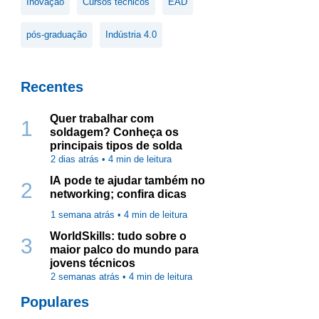
Inovação
Cursos técnicos
EAD
pós-graduação
Indústria 4.0
Recentes
Quer trabalhar com
1
soldagem? Conheça os
principais tipos de solda
2 dias atrás •
4
min de leitura
IA pode te ajudar também no
2
networking; confira dicas
1 semana atrás •
4
min de leitura
WorldSkills: tudo sobre o
3
maior palco do mundo para
jovens técnicos
2 semanas atrás •
4
min de leitura
Populares