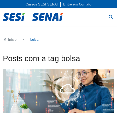
Cursos SESI SENAI
Entre em Contato
search
home
Início
keyboard_arrow_right
bolsa
Posts com a tag bolsa