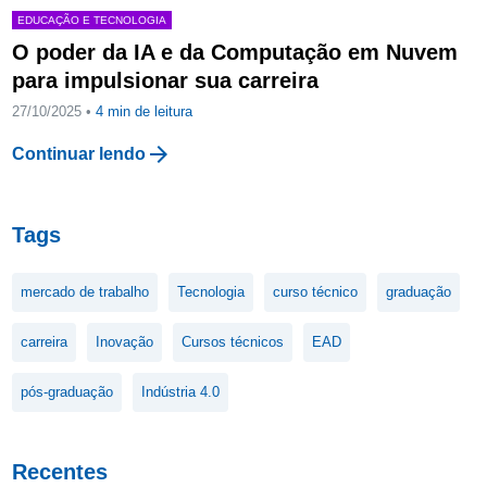
EDUCAÇÃO E TECNOLOGIA
O poder da IA e da Computação em Nuvem
para impulsionar sua carreira
27/10/2025 •
4
min de leitura
arrow_forward
Continuar lendo
Tags
mercado de trabalho
Tecnologia
curso técnico
graduação
carreira
Inovação
Cursos técnicos
EAD
pós-graduação
Indústria 4.0
Recentes