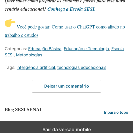
Quer saber como preparar as crianças e jovens para esse novo
cenário educacional?
Conheça a Escola SESI.
Você pode gostar: Como usar o ChatGPT como aliado no
trabalho e estudos
Categorias:
Educação Básica
,
Educação e Tecnologia
,
Escola
SESI
,
Metodologias
Tags:
inteligência artificial
,
tecnologias educacionais
Deixar um comentário
Blog SESI SENAI
Ir para o topo
Sair da versão mobile