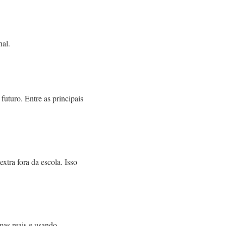
nal.
uturo. Entre as principais
xtra fora da escola. Isso
mas reais e usando