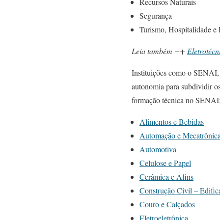
Recursos Naturais
Segurança
Turismo, Hospitalidade e
Leia também ++
Eletrotécn
Instituições como o SENAI, 
autonomia para subdividir o
formação técnica no SENAI
Alimentos e Bebidas
Automação e Mecatrônic
Automotiva
Celulose e Papel
Cerâmica e Afins
Construção Civil – Edific
Couro e Calçados
Eletroeletrônica