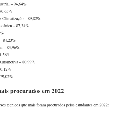
strial – 94,64%
 90,65%
e Climatização – 89,82%
ecânica – 87,34%
44%
 – 84,23%
ca – 83,96%
81,56%
Automotiva – 80,99%
 80,12%
– 79,02%
mais procurados em 2022
ursos técnicos que mais foram procurados pelos estudantes em 2022: