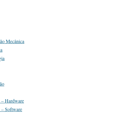
ção Mecânica
ca
gia
ção
o – Hardware
 – Software