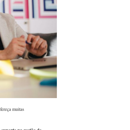
fereça muitas
suporte na gestão de
e