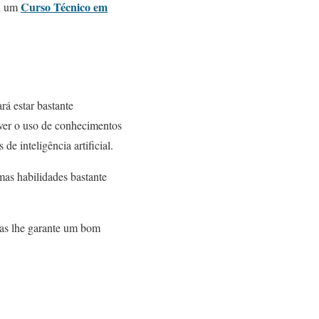
Curso Técnico em
u um
á estar bastante
lver o uso de conhecimentos
e inteligência artificial.
umas
habilidad
es
bastante
mas lhe garante um bom