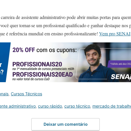
arreira de assistente administrativo pode abrir muitas portas para qu
 você quer tornar-se um profissional qualificado e ganhar destaque nos p
que é referência mundial em ensino profissionalizante!
Vem pro SENAI
onais
,
Cursos Técnicos
ente administrativo
,
curso rápido
,
curso técnico
,
mercado de trabalh
Deixar um comentário